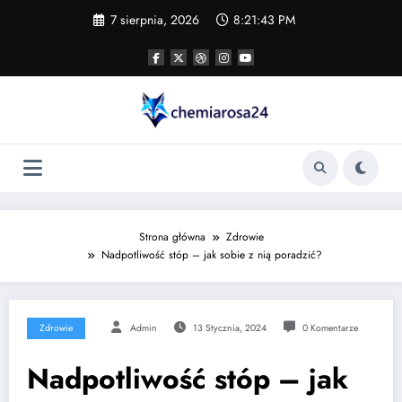
Skip
7 sierpnia, 2026
8:21:44 PM
to
content
Strona główna
Zdrowie
Nadpotliwość stóp – jak sobie z nią poradzić?
Zdrowie
Admin
13 Stycznia, 2024
0 Komentarze
Nadpotliwość stóp – jak