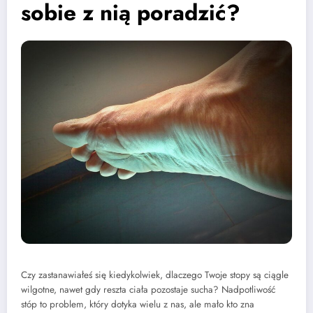
sobie z nią poradzić?
Czy zastanawiałeś się kiedykolwiek, dlaczego Twoje stopy są ciągle
wilgotne, nawet gdy reszta ciała pozostaje sucha? Nadpotliwość
stóp to problem, który dotyka wielu z nas, ale mało kto zna