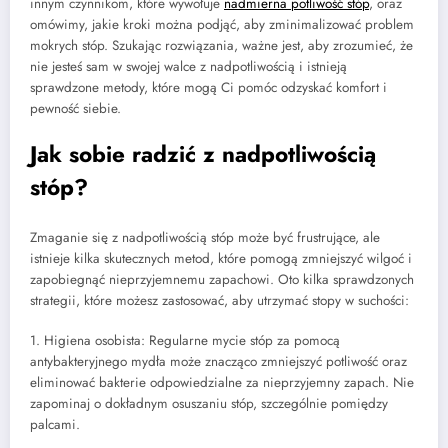
innym czynnikom, które wywołuje
nadmierna potliwość stóp
, oraz
omówimy, jakie kroki można podjąć, aby zminimalizować problem
mokrych stóp. Szukając rozwiązania, ważne jest, aby zrozumieć, że
nie jesteś sam w swojej walce z nadpotliwością i istnieją
sprawdzone metody, które mogą Ci pomóc odzyskać komfort i
pewność siebie.
Jak sobie radzić z nadpotliwością
stóp?
Zmaganie się z nadpotliwością stóp może być frustrujące, ale
istnieje kilka skutecznych metod, które pomogą zmniejszyć wilgoć i
zapobiegnąć nieprzyjemnemu zapachowi. Oto kilka sprawdzonych
strategii, które możesz zastosować, aby utrzymać stopy w suchości:
1. Higiena osobista: Regularne mycie stóp za pomocą
antybakteryjnego mydła może znacząco zmniejszyć potliwość oraz
eliminować bakterie odpowiedzialne za nieprzyjemny zapach. Nie
zapominaj o dokładnym osuszaniu stóp, szczególnie pomiędzy
palcami.